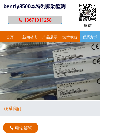
bently3500本特利振动监测
13671011258
끅
微信
首页
新闻动态
产品展示
技术教程
联系方式
联系我们
电话咨询
끅